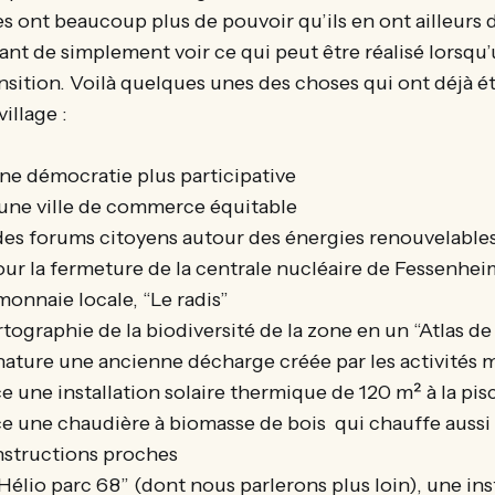
es ont beaucoup plus de pouvoir qu’ils en ont ailleurs
inant de simplement voir ce qui peut être réalisé lorsqu
ansition. Voilà quelques unes des choses qui ont déjà ét
illage :
une démocratie plus participative
une ville de commerce équitable
des forums citoyens autour des énergies renouvelables 
r la fermeture de la centrale nucléaire de Fessenhei
onnaie locale, “Le radis”
rtographie de la biodiversité de la zone en un “Atlas de 
 nature une ancienne décharge créée par les activités 
e une installation solaire thermique de 120 m² à la pis
e une chaudière à biomasse de bois qui chauffe aussi l
nstructions proches
Hélio parc 68” (dont nous parlerons plus loin), une inst