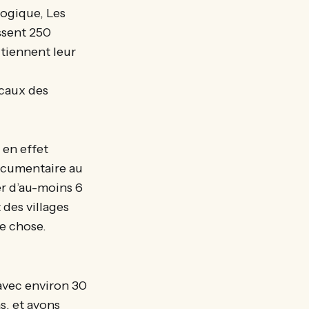
ogique, Les
ssent 250
 tiennent leur
caux des
 en effet
documentaire au
er d’au-moins 6
 des villages
ue chose.
avec environ 30
s, et avons