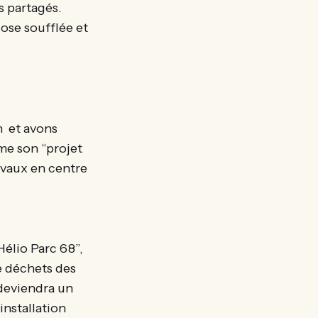
s partagés.
lose soufflée et
n et avons
mme son “projet
evaux en centre
Hélio Parc 68”,
e déchets des
 deviendra un
installation