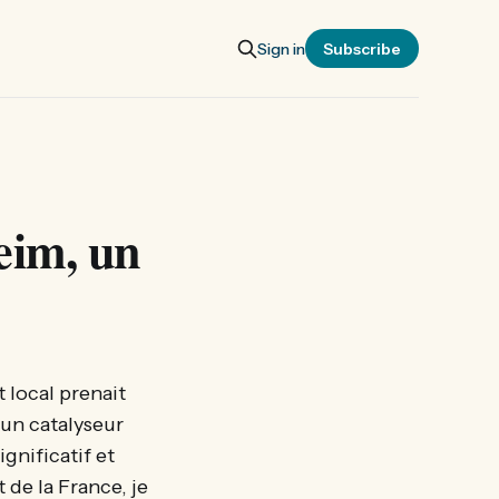
Sign in
Subscribe
eim, un
local prenait
 un catalyseur
gnificatif et
 de la France, je