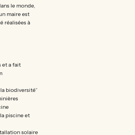
 dans le monde,
’un maire est
é réalisées à
et a fait
m
la biodiversité”
minières
cine
a piscine et
allation solaire