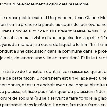
 vous dire exactement à quoi cela ressemble.
par le remarquable maire d’Ungersheim, Jean-Claude Me
sheim à prendre la parole au cours de leur événeme
ransition” et à voir ce qu’ils avaient réalisé là-bas. Il y
Mensch a reçu la visite d’une organisation appelée “L
oyens du monde”, au cours de laquelle le film “En Transi
 conduit à une discussion dans la commune dans le pr
à cela, devenons une ville en transition”. Et ils le firent
 initiative de transition dont j’ai connaissance qui ait 
ale de cette façon. Ungersheim est un village avec un
ersonnes, et est un endroit avec une longue histoire 
 de potasse, utilisée pour fabriquer du potassium à des 
orure de sodium (du sel) servant à faire fondre la glace
 personnes dans la région. La dernière mine ferma en