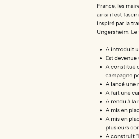
France, les mair
ainsi il est fasc
inspiré par la tr
Ungersheim. Le v
A introduit 
Est devenue 
A constitué 
campagne pou
A lancé une m
A fait une ca
A rendu à la
A mis en plac
A mis en plac
plusieurs co
A construit “