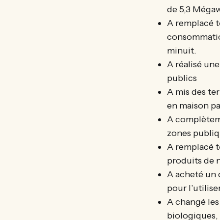
de 5,3 Mégaw
A remplacé to
consommation
minuit.
A réalisé un
publics
A mis des te
en maison pa
A complèteme
zones publiq
A remplacé t
produits de 
A acheté un c
pour l’utilis
A changé les
biologiques, 