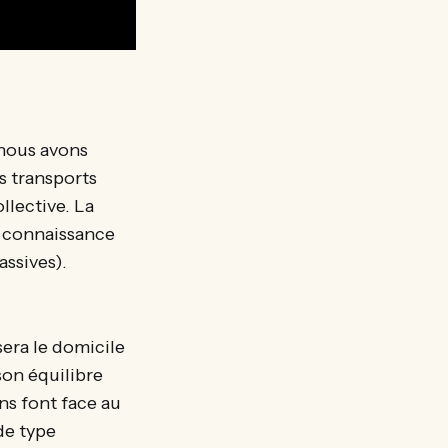
 nous avons
s transports
llective. La
s connaissance
assives).
sera le domicile
son équilibre
ns font face au
de type