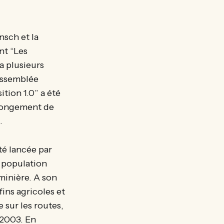
nsch et la
nt “Les
 a plusieurs
’assemblée
tion 1.0” a été
olongement de
.
été lancée par
e population
minière. A son
fins agricoles et
 sur les routes,
 2003. En